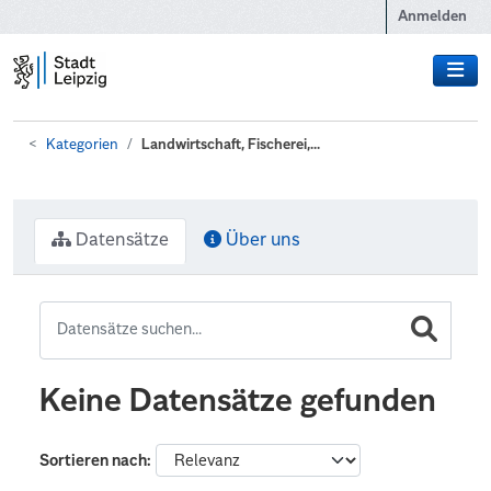
Zum Hauptinhalt wechseln
Anmelden
Kategorien
Landwirtschaft, Fischerei,...
Datensätze
Über uns
Keine Datensätze gefunden
Sortieren nach