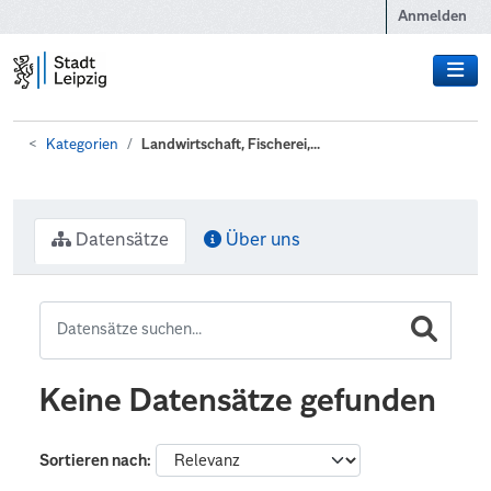
Zum Hauptinhalt wechseln
Anmelden
Kategorien
Landwirtschaft, Fischerei,...
Datensätze
Über uns
Keine Datensätze gefunden
Sortieren nach