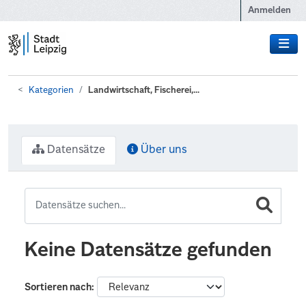
Zum Hauptinhalt wechseln
Anmelden
Kategorien
Landwirtschaft, Fischerei,...
Datensätze
Über uns
Keine Datensätze gefunden
Sortieren nach