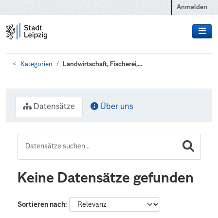
Zum Hauptinhalt wechseln
Anmelden
Kategorien
Landwirtschaft, Fischerei,...
Datensätze
Über uns
Keine Datensätze gefunden
Sortieren nach