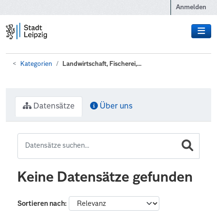
Zum Hauptinhalt wechseln
Anmelden
Kategorien
Landwirtschaft, Fischerei,...
Datensätze
Über uns
Keine Datensätze gefunden
Sortieren nach