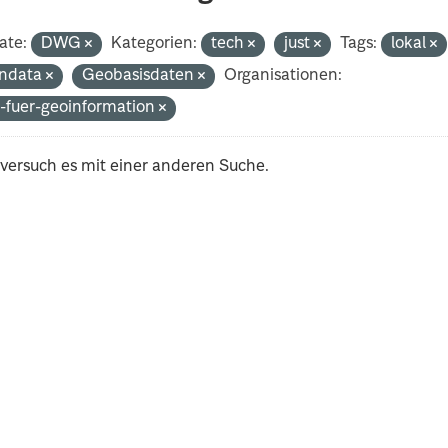
ate:
DWG
Kategorien:
tech
just
Tags:
lokal
ndata
Geobasisdaten
Organisationen:
-fuer-geoinformation
 versuch es mit einer anderen Suche.