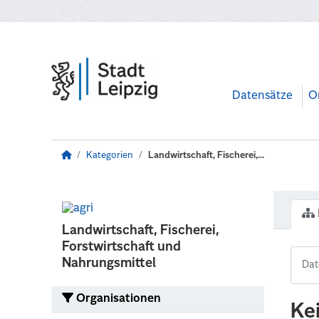
Zum Hauptinhalt wechseln
Datensätze
O
Kategorien
Landwirtschaft, Fischerei,...
Landwirtschaft, Fischerei,
Forstwirtschaft und
Nahrungsmittel
Organisationen
Ke