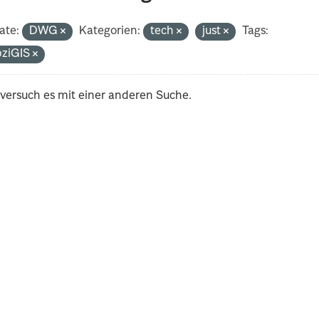
ate:
DWG
Kategorien:
tech
just
Tags:
pziGIS
 versuch es mit einer anderen Suche.