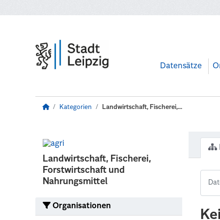
Zum Hauptinhalt wechseln
Datensätze
O
Kategorien
Landwirtschaft, Fischerei,...
Landwirtschaft, Fischerei,
Forstwirtschaft und
Nahrungsmittel
Organisationen
Ke