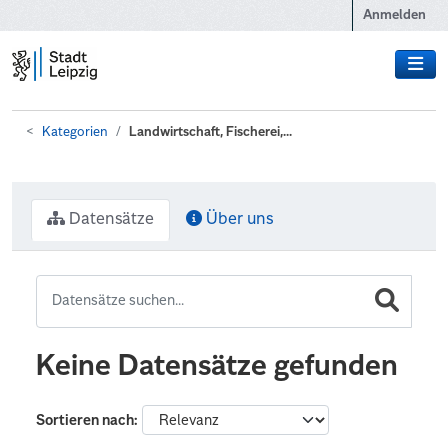
Zum Hauptinhalt wechseln
Anmelden
Kategorien
Landwirtschaft, Fischerei,...
Datensätze
Über uns
Keine Datensätze gefunden
Sortieren nach