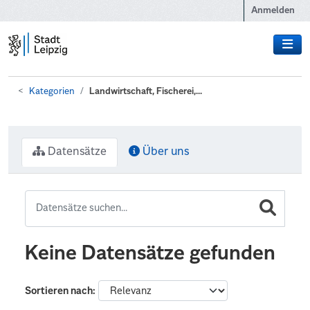
Zum Hauptinhalt wechseln
Anmelden
Kategorien
Landwirtschaft, Fischerei,...
Datensätze
Über uns
Keine Datensätze gefunden
Sortieren nach