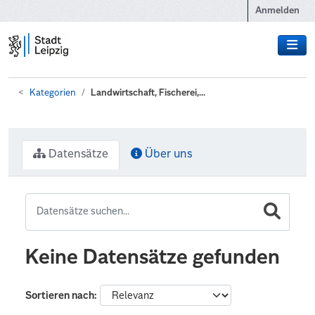
Zum Hauptinhalt wechseln
Anmelden
Kategorien
Landwirtschaft, Fischerei,...
Datensätze
Über uns
Keine Datensätze gefunden
Sortieren nach