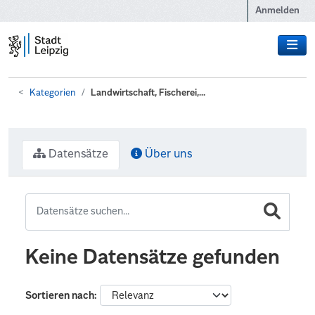
Zum Hauptinhalt wechseln
Anmelden
Kategorien
Landwirtschaft, Fischerei,...
Datensätze
Über uns
Keine Datensätze gefunden
Sortieren nach