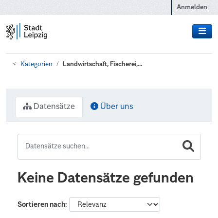
Zum Hauptinhalt wechseln
Anmelden
Kategorien
Landwirtschaft, Fischerei,...
Datensätze
Über uns
Keine Datensätze gefunden
Sortieren nach