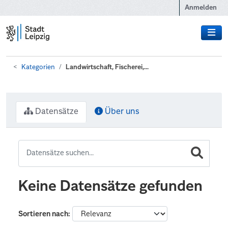
Zum Hauptinhalt wechseln
Anmelden
Kategorien
Landwirtschaft, Fischerei,...
Datensätze
Über uns
Keine Datensätze gefunden
Sortieren nach