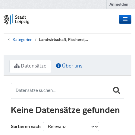
Zum Hauptinhalt wechseln
Anmelden
Kategorien
Landwirtschaft, Fischerei,...
Datensätze
Über uns
Keine Datensätze gefunden
Sortieren nach