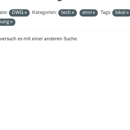
ate:
DWG
Kategorien:
tech
envi
Tags:
lokal
nung
 versuch es mit einer anderen Suche.