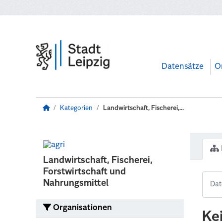
Zum Hauptinhalt wechseln
Datensätze
O
Kategorien
Landwirtschaft, Fischerei,...
Landwirtschaft, Fischerei,
Forstwirtschaft und
Nahrungsmittel
Organisationen
Ke