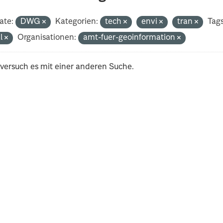
ate:
DWG
Kategorien:
tech
envi
tran
Tags
al
Organisationen:
amt-fuer-geoinformation
 versuch es mit einer anderen Suche.