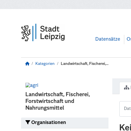
Zum Hauptinhalt wechseln
Datensätze
O
Kategorien
Landwirtschaft, Fischerei,...
Landwirtschaft, Fischerei,
Forstwirtschaft und
Nahrungsmittel
Organisationen
Ke