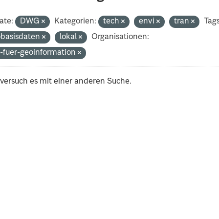
ate:
DWG
Kategorien:
tech
envi
tran
Tags
basisdaten
lokal
Organisationen:
-fuer-geoinformation
 versuch es mit einer anderen Suche.