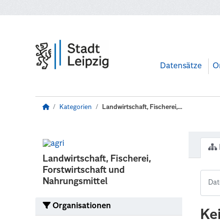
Zum Hauptinhalt wechseln
Datensätze
O
Kategorien
Landwirtschaft, Fischerei,...
Landwirtschaft, Fischerei,
Forstwirtschaft und
Nahrungsmittel
Organisationen
Ke