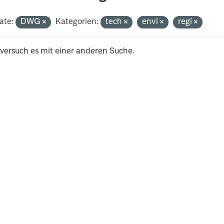
ate:
DWG
Kategorien:
tech
envi
regi
 versuch es mit einer anderen Suche.