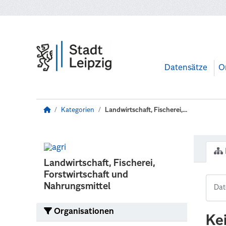
Zum Hauptinhalt wechseln
Datensätze
O
Kategorien
Landwirtschaft, Fischerei,...
Landwirtschaft, Fischerei,
Forstwirtschaft und
Nahrungsmittel
Organisationen
Ke