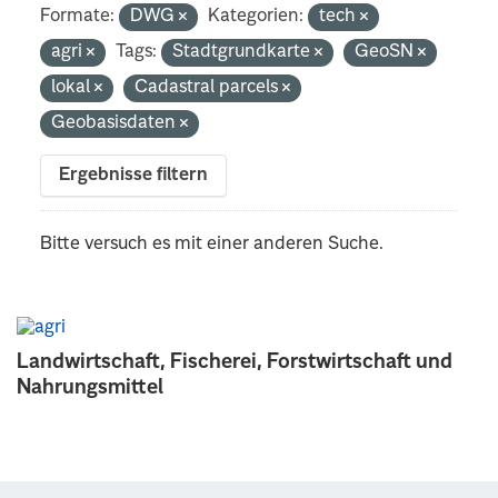
Formate:
DWG
Kategorien:
tech
agri
Tags:
Stadtgrundkarte
GeoSN
lokal
Cadastral parcels
Geobasisdaten
Ergebnisse filtern
Bitte versuch es mit einer anderen Suche.
Landwirtschaft, Fischerei, Forstwirtschaft und
Nahrungsmittel