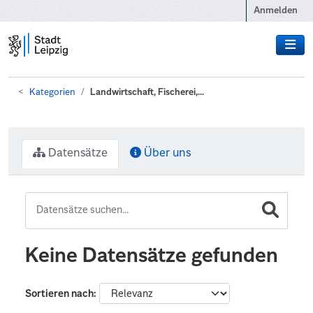
Zum Hauptinhalt wechseln
Anmelden
Kategorien
Landwirtschaft, Fischerei,...
Datensätze
Über uns
Keine Datensätze gefunden
Sortieren nach