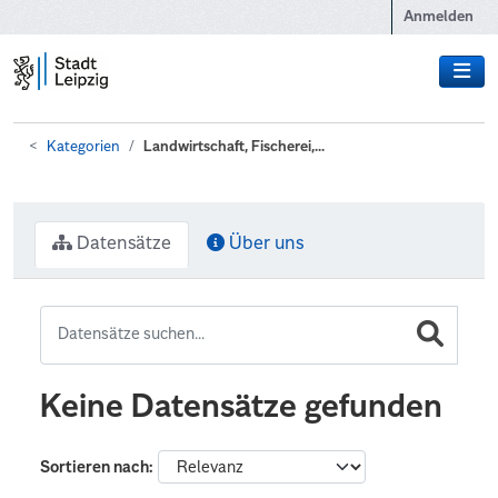
Zum Hauptinhalt wechseln
Anmelden
Kategorien
Landwirtschaft, Fischerei,...
Datensätze
Über uns
Keine Datensätze gefunden
Sortieren nach