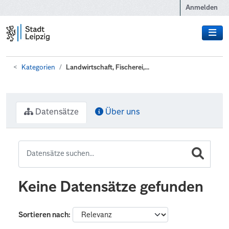
Zum Hauptinhalt wechseln
Anmelden
Kategorien
Landwirtschaft, Fischerei,...
Datensätze
Über uns
Keine Datensätze gefunden
Sortieren nach