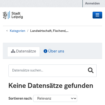
Zum Hauptinhalt wechseln
Anmelden
Kategorien
Landwirtschaft, Fischerei,...
Datensätze
Über uns
Keine Datensätze gefunden
Sortieren nach