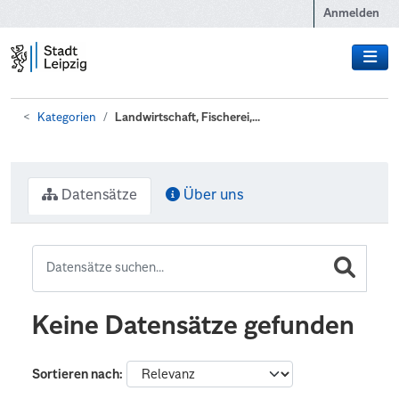
Zum Hauptinhalt wechseln
Anmelden
Kategorien
Landwirtschaft, Fischerei,...
Datensätze
Über uns
Keine Datensätze gefunden
Sortieren nach