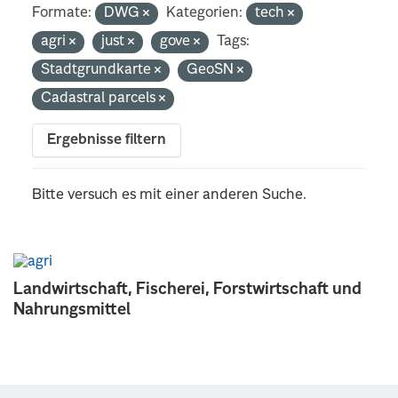
Formate:
DWG
Kategorien:
tech
agri
just
gove
Tags:
Stadtgrundkarte
GeoSN
Cadastral parcels
Ergebnisse filtern
Bitte versuch es mit einer anderen Suche.
Landwirtschaft, Fischerei, Forstwirtschaft und
Nahrungsmittel