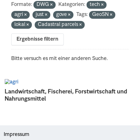
Formate:
DWG
Kategorien:
tech
agri
just
gove
Tags:
GeoSN
lokal
Cadastral parcels
Ergebnisse filtern
Bitte versuch es mit einer anderen Suche.
Landwirtschaft, Fischerei, Forstwirtschaft und
Nahrungsmittel
Impressum