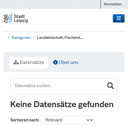
Zum Hauptinhalt wechseln
Anmelden
Kategorien
Landwirtschaft, Fischerei,...
Datensätze
Über uns
Keine Datensätze gefunden
Sortieren nach