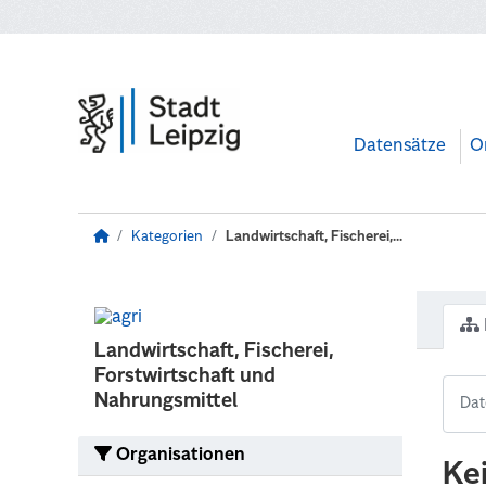
Zum Hauptinhalt wechseln
Datensätze
O
Kategorien
Landwirtschaft, Fischerei,...
Landwirtschaft, Fischerei,
Forstwirtschaft und
Nahrungsmittel
Organisationen
Ke