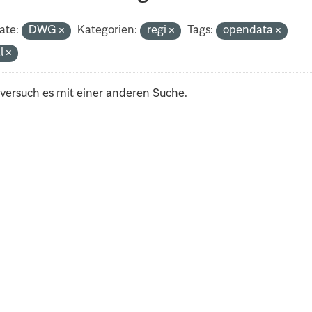
ate:
DWG
Kategorien:
regi
Tags:
opendata
al
 versuch es mit einer anderen Suche.