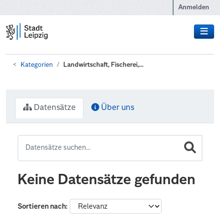
Zum Hauptinhalt wechseln
Anmelden
Kategorien
Landwirtschaft, Fischerei,...
Datensätze
Über uns
Keine Datensätze gefunden
Sortieren nach