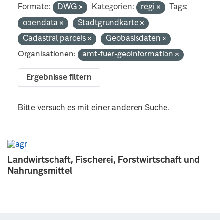
Formate:
DWG
Kategorien:
regi
Tags:
opendata
Stadtgrundkarte
Cadastral parcels
Geobasisdaten
Organisationen:
amt-fuer-geoinformation
Ergebnisse filtern
Bitte versuch es mit einer anderen Suche.
Landwirtschaft, Fischerei, Forstwirtschaft und
Nahrungsmittel