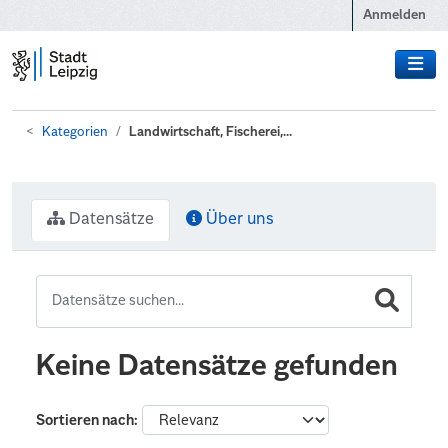
Zum Hauptinhalt wechseln
Anmelden
Kategorien
Landwirtschaft, Fischerei,...
Datensätze
Über uns
Keine Datensätze gefunden
Sortieren nach