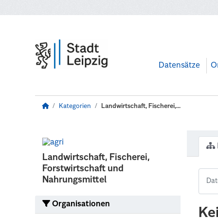
Zum Hauptinhalt wechseln
Datensätze
O
Kategorien
Landwirtschaft, Fischerei,...
Landwirtschaft, Fischerei,
Forstwirtschaft und
Nahrungsmittel
Organisationen
Ke