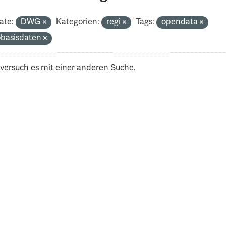
ate:
DWG
Kategorien:
regi
Tags:
opendata
basisdaten
 versuch es mit einer anderen Suche.