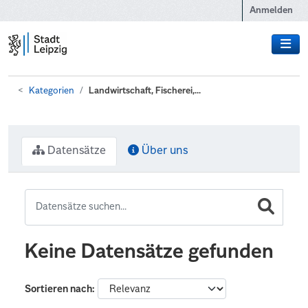
Zum Hauptinhalt wechseln
Anmelden
Kategorien
Landwirtschaft, Fischerei,...
Datensätze
Über uns
Keine Datensätze gefunden
Sortieren nach