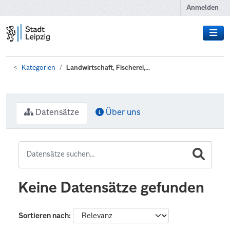
Zum Hauptinhalt wechseln
Anmelden
Kategorien
Landwirtschaft, Fischerei,...
Datensätze
Über uns
Keine Datensätze gefunden
Sortieren nach