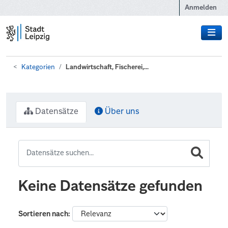
Zum Hauptinhalt wechseln
Anmelden
Kategorien
Landwirtschaft, Fischerei,...
Datensätze
Über uns
Keine Datensätze gefunden
Sortieren nach