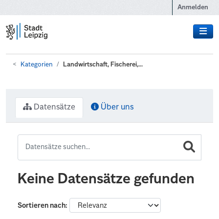
Zum Hauptinhalt wechseln
Anmelden
Kategorien
Landwirtschaft, Fischerei,...
Datensätze
Über uns
Keine Datensätze gefunden
Sortieren nach