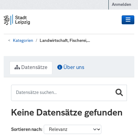
Zum Hauptinhalt wechseln
Anmelden
Kategorien
Landwirtschaft, Fischerei,...
Datensätze
Über uns
Keine Datensätze gefunden
Sortieren nach