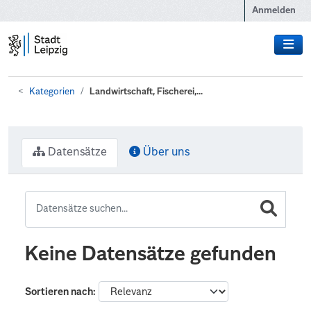
Zum Hauptinhalt wechseln
Anmelden
Kategorien
Landwirtschaft, Fischerei,...
Datensätze
Über uns
Keine Datensätze gefunden
Sortieren nach