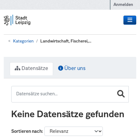
Zum Hauptinhalt wechseln
Anmelden
Kategorien
Landwirtschaft, Fischerei,...
Datensätze
Über uns
Keine Datensätze gefunden
Sortieren nach