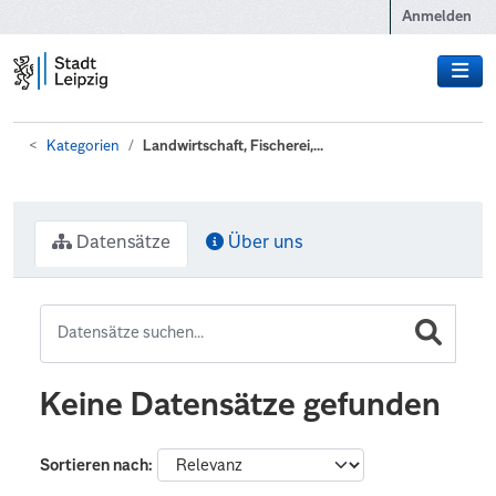
Zum Hauptinhalt wechseln
Anmelden
Kategorien
Landwirtschaft, Fischerei,...
Datensätze
Über uns
Keine Datensätze gefunden
Sortieren nach