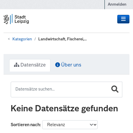
Zum Hauptinhalt wechseln
Anmelden
Kategorien
Landwirtschaft, Fischerei,...
Datensätze
Über uns
Keine Datensätze gefunden
Sortieren nach