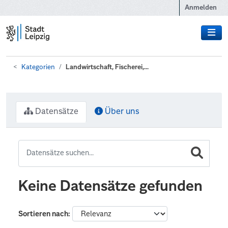
Zum Hauptinhalt wechseln
Anmelden
Kategorien
Landwirtschaft, Fischerei,...
Datensätze
Über uns
Keine Datensätze gefunden
Sortieren nach