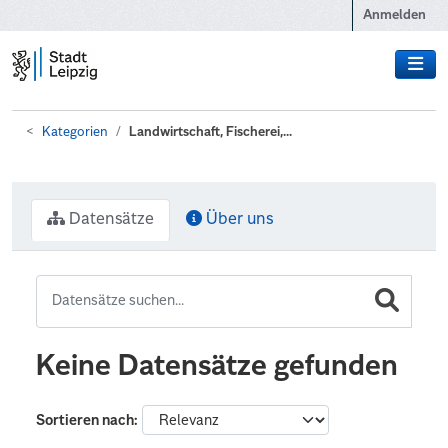
Zum Hauptinhalt wechseln
Anmelden
Kategorien
Landwirtschaft, Fischerei,...
Datensätze
Über uns
Keine Datensätze gefunden
Sortieren nach