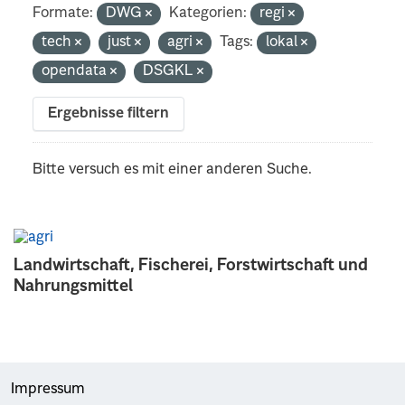
Formate:
DWG
Kategorien:
regi
tech
just
agri
Tags:
lokal
opendata
DSGKL
Ergebnisse filtern
Bitte versuch es mit einer anderen Suche.
Landwirtschaft, Fischerei, Forstwirtschaft und
Nahrungsmittel
Impressum