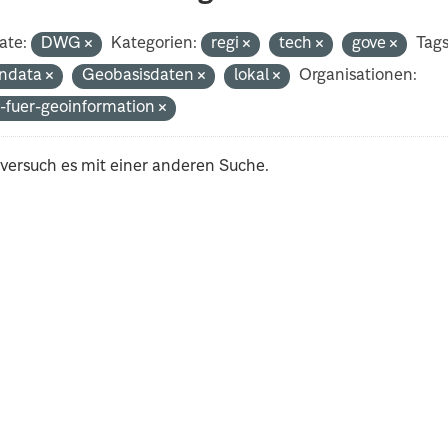
ate:
DWG
Kategorien:
regi
tech
gove
Tags
ndata
Geobasisdaten
lokal
Organisationen:
-fuer-geoinformation
 versuch es mit einer anderen Suche.