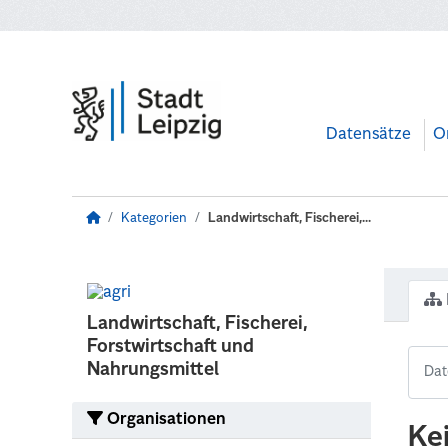
Zum Hauptinhalt wechseln
Datensätze
O
Kategorien
Landwirtschaft, Fischerei,...
Landwirtschaft, Fischerei,
Forstwirtschaft und
Nahrungsmittel
Organisationen
Ke