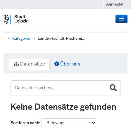
Zum Hauptinhalt wechseln
Anmelden
Kategorien
Landwirtschaft, Fischerei,...
Datensätze
Über uns
Keine Datensätze gefunden
Sortieren nach