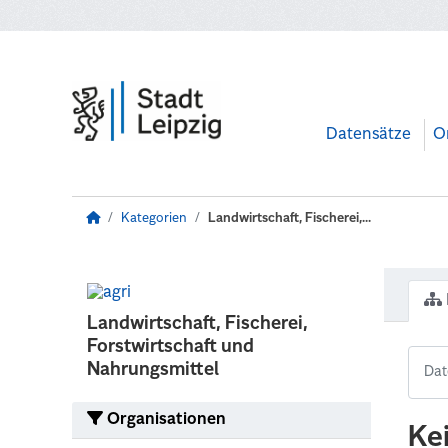
Zum Hauptinhalt wechseln
Datensätze
O
Kategorien
Landwirtschaft, Fischerei,...
Landwirtschaft, Fischerei,
Forstwirtschaft und
Nahrungsmittel
Organisationen
Ke