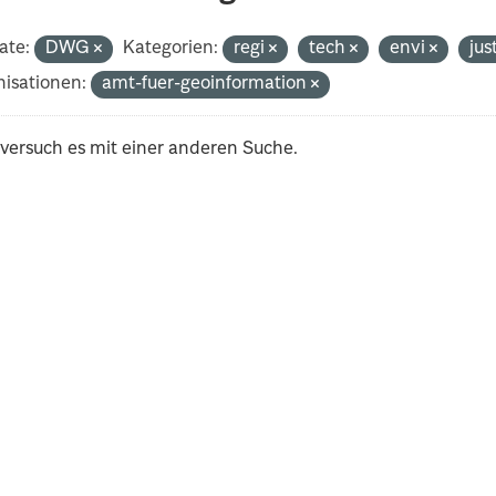
ate:
DWG
Kategorien:
regi
tech
envi
jus
isationen:
amt-fuer-geoinformation
 versuch es mit einer anderen Suche.