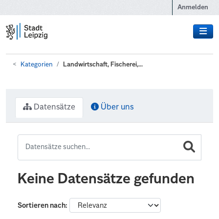
Zum Hauptinhalt wechseln
Anmelden
Kategorien
Landwirtschaft, Fischerei,...
Datensätze
Über uns
Keine Datensätze gefunden
Sortieren nach