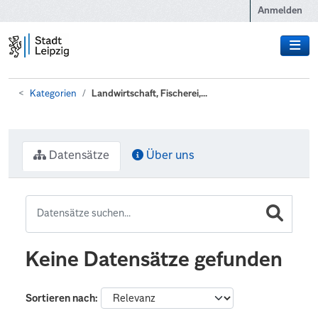
Zum Hauptinhalt wechseln
Anmelden
Kategorien
Landwirtschaft, Fischerei,...
Datensätze
Über uns
Keine Datensätze gefunden
Sortieren nach