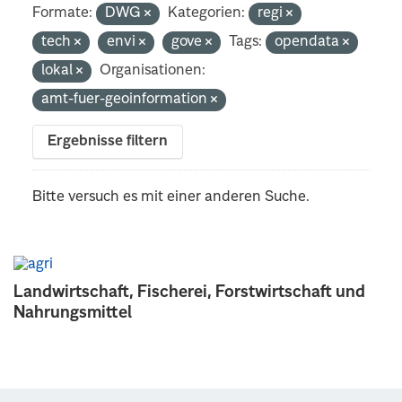
Formate:
DWG
Kategorien:
regi
tech
envi
gove
Tags:
opendata
lokal
Organisationen:
amt-fuer-geoinformation
Ergebnisse filtern
Bitte versuch es mit einer anderen Suche.
Landwirtschaft, Fischerei, Forstwirtschaft und
Nahrungsmittel