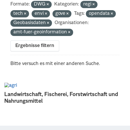
Formate:
DWG
Kategorien:
regi
tech
envi
gove
Tags:
opendata
Geobasisdaten
Organisationen:
amt-fuer-geoinformation
Ergebnisse filtern
Bitte versuch es mit einer anderen Suche.
Landwirtschaft, Fischerei, Forstwirtschaft und
Nahrungsmittel