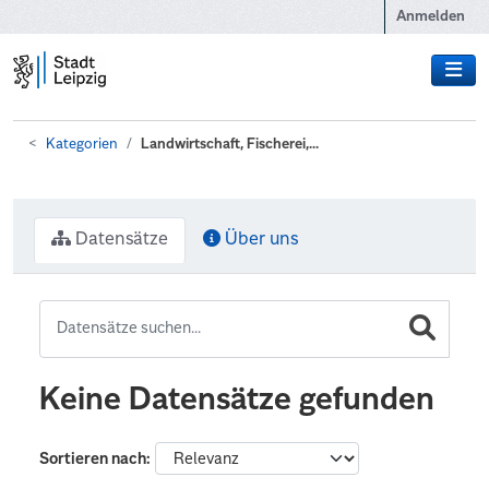
Zum Hauptinhalt wechseln
Anmelden
Kategorien
Landwirtschaft, Fischerei,...
Datensätze
Über uns
Keine Datensätze gefunden
Sortieren nach