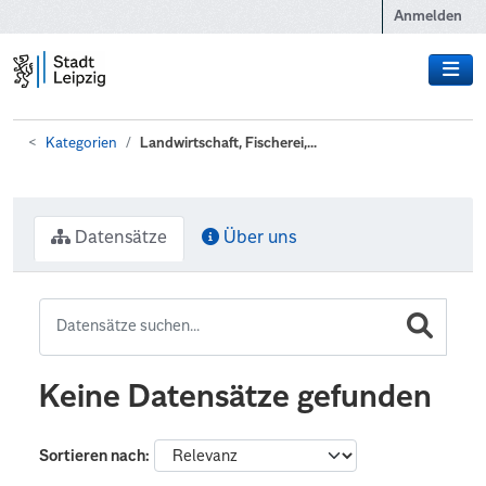
Zum Hauptinhalt wechseln
Anmelden
Kategorien
Landwirtschaft, Fischerei,...
Datensätze
Über uns
Keine Datensätze gefunden
Sortieren nach