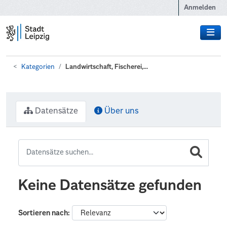
Zum Hauptinhalt wechseln
Anmelden
Kategorien
Landwirtschaft, Fischerei,...
Datensätze
Über uns
Keine Datensätze gefunden
Sortieren nach