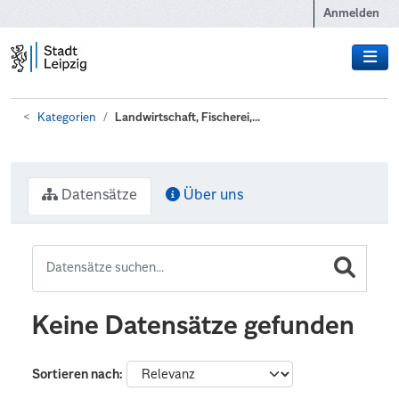
Zum Hauptinhalt wechseln
Anmelden
Kategorien
Landwirtschaft, Fischerei,...
Datensätze
Über uns
Keine Datensätze gefunden
Sortieren nach