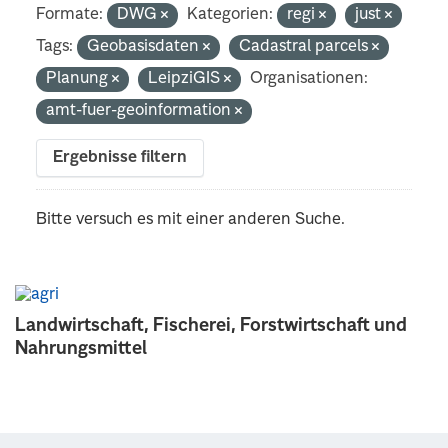
Formate:
DWG
Kategorien:
regi
just
Tags:
Geobasisdaten
Cadastral parcels
Planung
LeipziGIS
Organisationen:
amt-fuer-geoinformation
Ergebnisse filtern
Bitte versuch es mit einer anderen Suche.
Landwirtschaft, Fischerei, Forstwirtschaft und
Nahrungsmittel