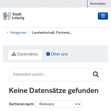
Zum Hauptinhalt wechseln
Anmelden
Kategorien
Landwirtschaft, Fischerei,...
Datensätze
Über uns
Keine Datensätze gefunden
Sortieren nach