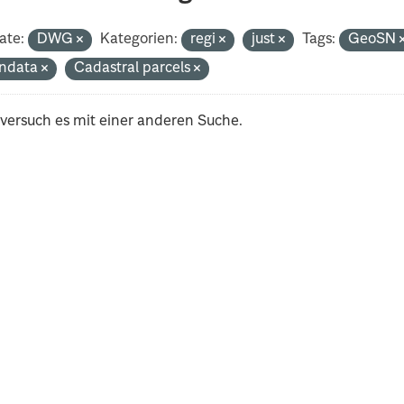
ate:
DWG
Kategorien:
regi
just
Tags:
GeoSN
ndata
Cadastral parcels
 versuch es mit einer anderen Suche.