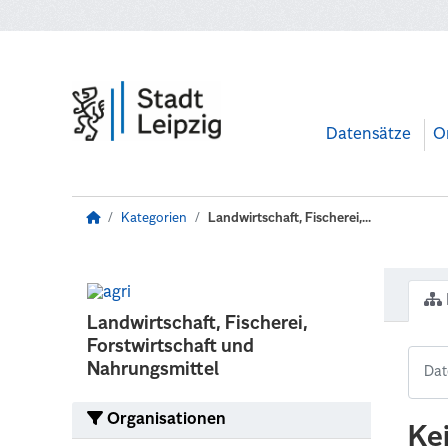
Zum Hauptinhalt wechseln
Datensätze
O
Kategorien
Landwirtschaft, Fischerei,...
Landwirtschaft, Fischerei,
Forstwirtschaft und
Nahrungsmittel
Organisationen
Ke